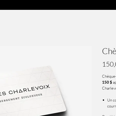
Chè
150,
Chèque
150 $
ap
Charlevo
Un co
courr
réser