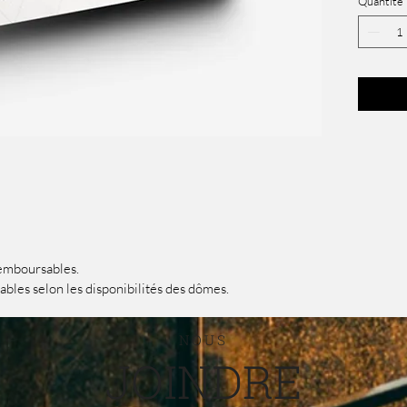
Quantité
ouvra
ci n’
courr
emboursables.
bles selon les disponibilités des dômes.
NOUS
JOINDRE