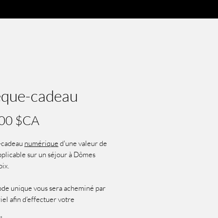
que-cadeau
Prix
00 $CA
-cadeau
numérique
d'une valeur de
plicable sur un séjour à Dômes
ix.
de unique vous sera acheminé par
iel afin d'effectuer votre
vation en ligne. Prévoir 1 à 3 jours